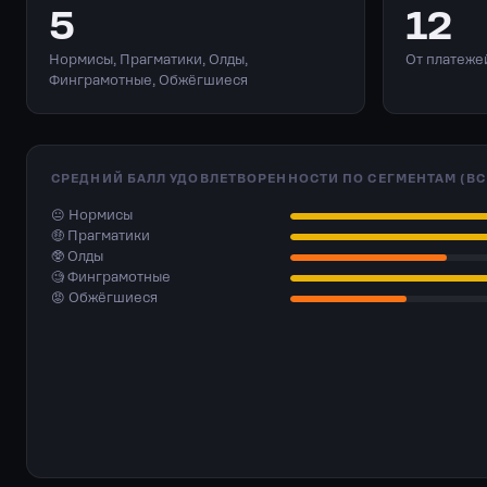
5
12
Нормисы, Прагматики, Олды,
От платеже
Финграмотные, Обжёгшиеся
СРЕДНИЙ БАЛЛ УДОВЛЕТВОРЕННОСТИ ПО СЕГМЕНТАМ (ВС
😐 Нормисы
🤑 Прагматики
🥸 Олды
🧐 Финграмотные
😡 Обжёгшиеся