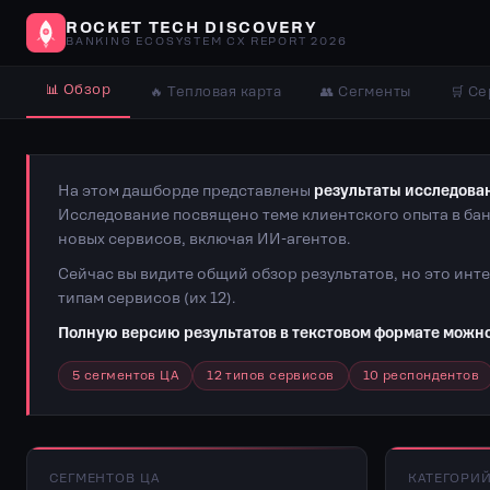
ROCKET TECH DISCOVERY
BANKING ECOSYSTEM CX REPORT 2026
📊 Обзор
🔥 Тепловая карта
👥 Сегменты
🛒 С
На этом дашборде представлены
результаты исследован
Исследование посвящено теме клиентского опыта в бан
новых сервисов, включая ИИ-агентов.
Сейчас вы видите общий обзор результатов, но это инт
типам сервисов (их 12).
Полную версию результатов в текстовом формате можно
5 сегментов ЦА
12 типов сервисов
10 респондентов
СЕГМЕНТОВ ЦА
КАТЕГОРИ