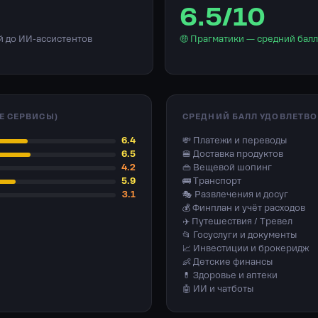
6.5/10
й до ИИ-ассистентов
🤑 Прагматики — средний балл
Е СЕРВИСЫ)
СРЕДНИЙ БАЛЛ УДОВЛЕТВО
6.4
💸 Платежи и переводы
6.5
🍔 Доставка продуктов
4.2
👜 Вещевой шопинг
5.9
🚌 Транспорт
3.1
🎭 Развлечения и досуг
💰 Финплан и учёт расходов
✈️ Путешествия / Тревел
📂 Госуслуги и документы
📈 Инвестиции и брокеридж
👶 Детские финансы
💊 Здоровье и аптеки
🤖 ИИ и чатботы