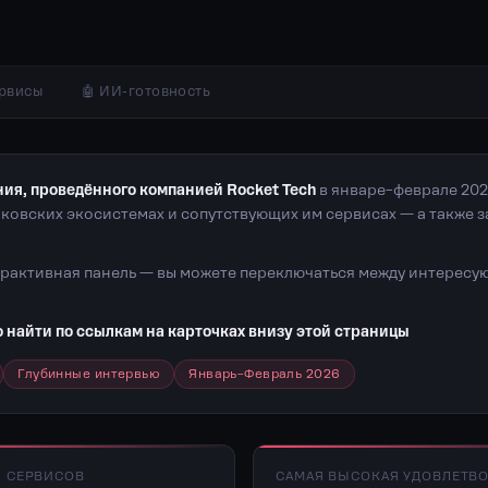
ервисы
🤖 ИИ-готовность
ия, проведённого компанией Rocket Tech
в январе–феврале 202
ковских экосистемах и сопутствующих им сервисах — а также з
ерактивная панель — вы можете переключаться между интересую
 найти по ссылкам на карточках внизу этой страницы
Глубинные интервью
Январь–Февраль 2026
Й СЕРВИСОВ
САМАЯ ВЫСОКАЯ УДОВЛЕТВ