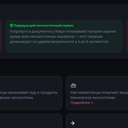
🏆 Лидирующий экосистемный сервис
Госуслуги и документы у Kaspi показывают лучшие оценки
среди всех экосистемных сервисов — этот сервсив
доминирует по удовлетворенности у 4 из 5 сегментов
👜
анцы заказывают еду и продукты
Как казахстанцы покупают вещ
вские экосистемы
банковских экосистемах
→
Подробнее →
✈️